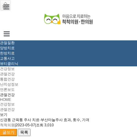
관절질환
양방치료
한방치료
교통사고
뷰티클리닉
건강정보
관절건강
통합건강
난치성정보
언론보도
관절건강
HOME
건강정보
관절건강
보기
신경통 근육통 주사 치료-부산마늘주사 효과, 횟수, 가격
척척의원
|
2023-05-07
|
조회 3,010
글쓰기
목록