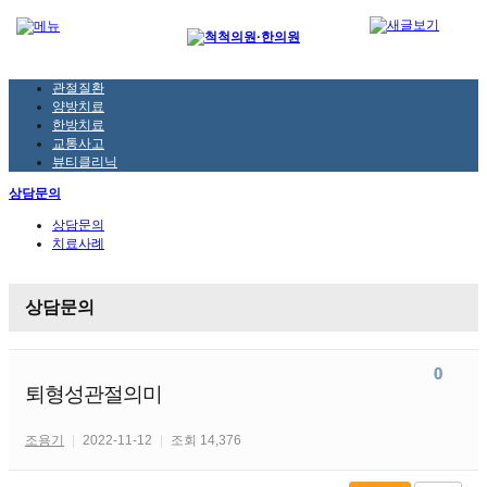
관절질환
양방치료
한방치료
교통사고
뷰티클리닉
상담문의
상담문의
치료사례
상담문의
0
0
퇴형성관절의미
조용기
|
2022-11-12
|
조회 14,376