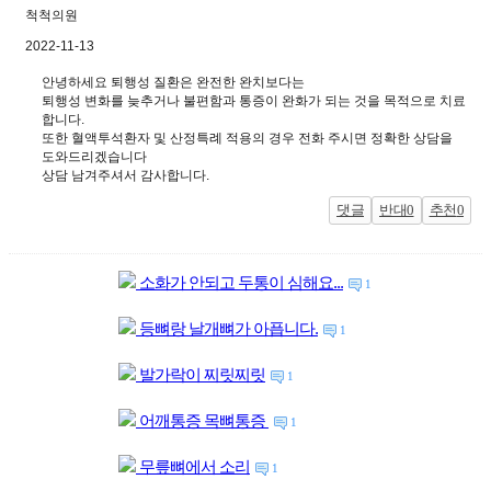
척척의원
2022-11-13
안녕하세요 퇴행성 질환은 완전한 완치보다는
퇴행성 변화를 늦추거나 불편함과 통증이 완화가 되는 것을 목적으로 치료
합니다.
또한 혈액투석환자 및 산정특례 적용의 경우 전화 주시면 정확한 상담을
도와드리겠습니다
상담 남겨주셔서 감사합니다.
댓글
반대
0
추천
0
소화가 안되고 두통이 심해요...
1
등뼈랑 날개뼈가 아픕니다.
1
발가락이 찌릿찌릿
1
어깨통증 목뼈통증
1
무릎뼈에서 소리
1