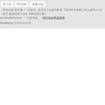
로그인
PC버전
회원가입
척척의원·한의원 ㅣ 대표자 : 김건식 | 사업자번호: 718-94-01680 | 부산광역시 연
제구 중앙대로 1111, 1001(연산동)
(c) chuckchuck.kr
l
이용약관
l
개인정보취급방침
Hosting by
오마이사이트