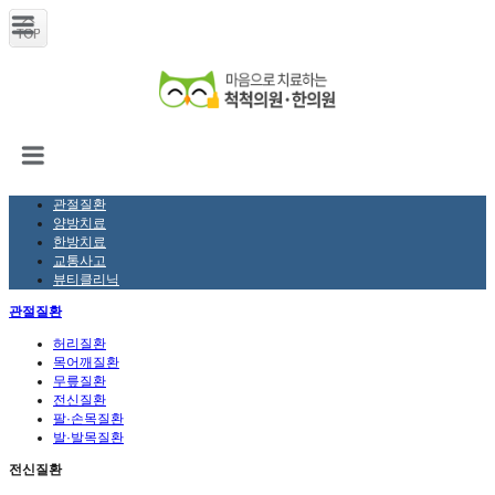
관절질환
양방치료
한방치료
교통사고
뷰티클리닉
관절질환
허리질환
목어깨질환
무릎질환
전신질환
팔·손목질환
발·발목질환
전신질환