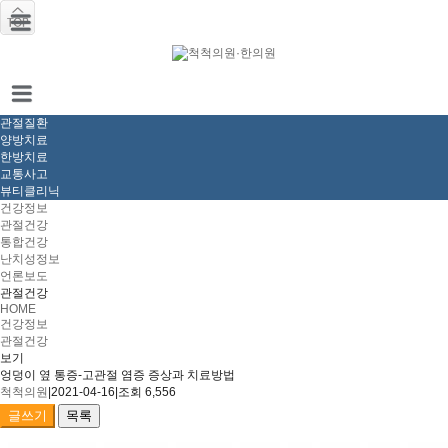
관절질환
양방치료
한방치료
교통사고
뷰티클리닉
건강정보
관절건강
통합건강
난치성정보
언론보도
관절건강
HOME
건강정보
관절건강
보기
엉덩이 옆 통증-고관절 염증 증상과 치료방법
척척의원
|
2021-04-16
|
조회 6,556
글쓰기
목록